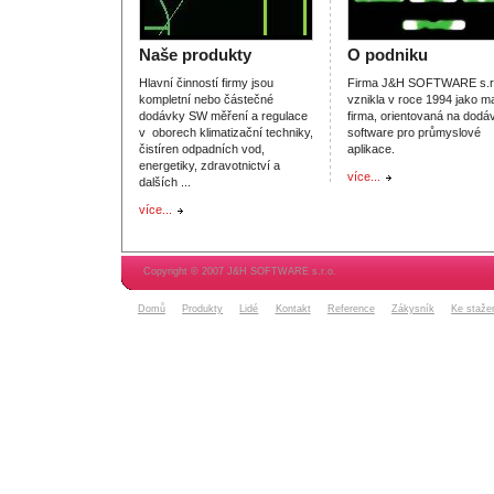
Naše produkty
O podniku
Hlavní činností firmy jsou
Firma J&H SOFTWARE s.r.
kompletní nebo částečné
vznikla v roce 1994 jako m
dodávky SW měření a regulace
firma, orientovaná na dodá
v oborech klimatizační techniky,
software pro průmyslové
čistíren odpadních vod,
aplikace.
energetiky, zdravotnictví a
více...
dalších ...
více...
Copyright © 2007 J&H SOFTWARE s.r.o.
Domů
Produkty
Lidé
Kontakt
Reference
Zákysník
Ke staže