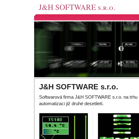
J&H SOFTWARE s.r.o.
J&H SOFTWARE s.r.o.
Softwarová firma J&H SOFTWARE s.r.o. na trhu 
automatizaci již druhé desetiletí.