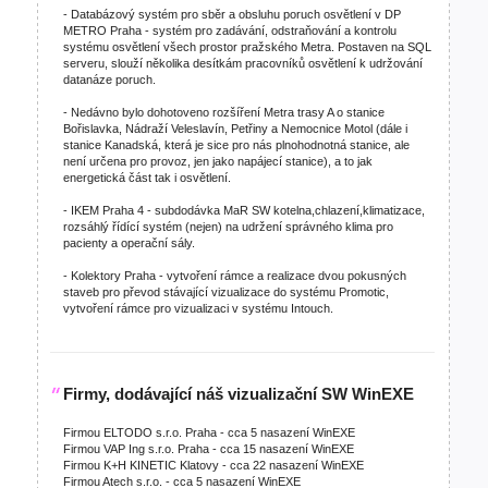
- Databázový systém pro sběr a obsluhu poruch osvětlení v DP
METRO Praha - systém pro zadávání, odstraňování a kontrolu
systému osvětlení všech prostor pražského Metra. Postaven na SQL
serveru, slouží několika desítkám pracovníků osvětlení k udržování
datanáze poruch.
- Nedávno bylo dohotoveno rozšíření Metra trasy A o stanice
Bořislavka, Nádraží Veleslavín, Petřiny a Nemocnice Motol (dále i
stanice Kanadská, která je sice pro nás plnohodnotná stanice, ale
není určena pro provoz, jen jako napájecí stanice), a to jak
energetická část tak i osvětlení.
- IKEM Praha 4 - subdodávka MaR SW kotelna,chlazení,klimatizace,
rozsáhlý řídící systém (nejen) na udržení správného klima pro
pacienty a operační sály.
- Kolektory Praha - vytvoření rámce a realizace dvou pokusných
staveb pro převod stávající vizualizace do systému Promotic,
vytvoření rámce pro vizualizaci v systému Intouch.
Firmy, dodávající náš vizualizační SW WinEXE
Firmou ELTODO s.r.o. Praha - cca 5 nasazení WinEXE
Firmou VAP Ing s.r.o. Praha - cca 15 nasazení WinEXE
Firmou K+H KINETIC Klatovy - cca 22 nasazení WinEXE
Firmou Atech s.r.o. - cca 5 nasazení WinEXE