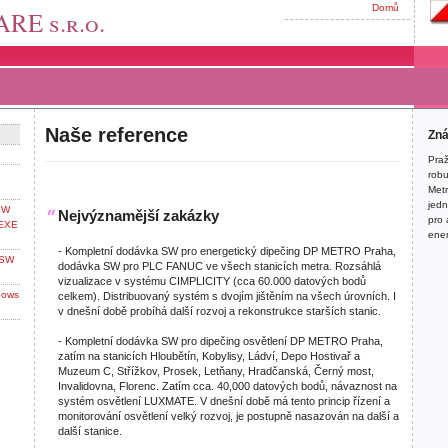
Domů
RE s.r.o.
Dom
Kont
Záky
Naše reference
Zná
Praž
robu
Metr
jedn
SW
Nejvýznamější zakázky
pro 
nEXE
ener
- Kompletní dodávka SW pro energetický dipečing DP METRO Praha,
 SW
dodávka SW pro PLC FANUC ve všech stanicích metra. Rozsáhlá
vizualizace v systému CIMPLICITY (cca 60.000 datových bodů
dows
celkem). Distribuovaný systém s dvojím jištěním na všech úrovních. I
v dnešní době probíhá další rozvoj a rekonstrukce starších stanic.
- Kompletní dodávka SW pro dipečing osvětlení DP METRO Praha,
zatím na stanicích Hloubětín, Kobylisy, Ládví, Depo Hostivař a
Muzeum C, Střížkov, Prosek, Letňany, Hradčanská, Černý most,
Invalidovna, Florenc. Zatím cca. 40,000 datových bodů, návaznost na
systém osvětlení LUXMATE. V dnešní době má tento princip řízení a
monitorování osvětlení velký rozvoj, je postupně nasazován na další a
další stanice.