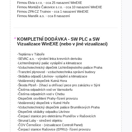
Firmou Elvia s.r.o. - cca 25 nasazení WinEXE
Firmou Montáže Čakovice s.r.o. - cca 10 nasazení WinEXE
Firmou ZPA CZ Trutnov - cca 1 nasazení WinEXE
Firmou Mandík a.s. - cca 8 nasazení
KOMPLETNÍ DODÁVKA - SW PLC a SW
Vizualizace WinEXE (nebo v jiné vizualizaci)
-Teplárna v Táboře
-SEVAC a.s. - výrobní linka krevních derivátu
-Lichtenštejnský palác vytápění a klimatizace
-Vzduchotechnický dipečink Lichtnštejnského paláce Praha
-Tranzitní plynovod - vzduchotechnika správní budovy
-Skládka odpadů Litvínov- vytápění a klimatizace
-Vodárenský dispečink Kutná Hora
-Škoda Plzeň - žíhací a ohřívací pece pro zakázku v Sýrii
-Čistírna odpadních vod ve Varnsdorfu
-Čistírna odpadních vod v Chebu
-Dispečink osvětlení Prahy-řízení provozu
-Vodárenský dispečink v Kutné Hoře
-Vzduchotechnický dispečink paláce Brumlíkových Praha
-Dispečink skládky odpadku Litvínov
-Čerpací stanice pro elektrárnu Prunéřov v Rašovicích
-Strunal Luby - strežení objektu
-ČOV Černošice - (vizualizace Controll Panel)
-Čerpací stanice Rašovice (EPRU)- řízení provozu