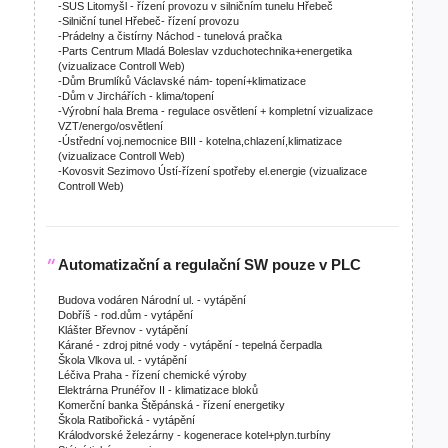
-SUS Litomyšl - řízení provozu v silničním tunelu Hřebeč
-Silniční tunel Hřebeč- řízení provozu
-Prádelny a čistírny Náchod - tunelová pračka
-Parts Centrum Mladá Boleslav vzduchotechnika+energetika
(vizualizace Controll Web)
-Dům Brumlíků Václavské nám- topení+klimatizace
-Dům v Jirchářích - klima/topení
-Výrobní hala Brema - regulace osvětlení + kompletní vizualizace
VZT/energo/osvětlení
-Ústřední voj.nemocnice BIII - kotelna,chlazení,klimatizace
(vizualizace Controll Web)
-Kovosvit Sezimovo Ústí-řízení spotřeby el.energie (vizualizace
Controll Web)
Automatizační a regulační SW pouze v PLC
Budova vodáren Národní ul. - vytápění
Dobříš - rod.dům - vytápění
Klášter Břevnov - vytápění
Kárané - zdroj pitné vody - vytápění - tepelná čerpadla
Škola Vlkova ul. - vytápění
Léčiva Praha - řízení chemické výroby
Elektrárna Prunéřov II - klimatizace bloků
Komerční banka Štěpánská - řízení energetiky
Škola Ratibořická - vytápění
Králodvorské železárny - kogenerace kotel+plyn.turbíny