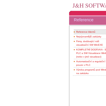
J&H SOFTWA
Reference
Reference klientů
Nejvýznamější zakázky
Firmy, dodávající náš
vizualizační SW WinEXE
KOMPLETNÍ DODÁVKA - 
PLC a SW Vizualizace Wi
(nebo v jiné vizualizaci)
Automatizační a regulační
pouze v PLC
Výroba programů pod Win
na zakázku