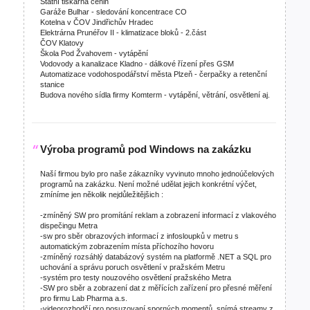
Státní tiskárna cenin
Garáže Bulhar - sledování koncentrace CO
Kotelna v ČOV Jindřichův Hradec
Elektrárna Prunéřov II - klimatizace bloků - 2.část
ČOV Klatovy
Škola Pod Žvahovem - vytápění
Vodovody a kanalizace Kladno - dálkové řízení přes GSM
Automatizace vodohospodářství města Plzeň - čerpačky a retenční
stanice
Budova nového sídla firmy Komterm - vytápění, větrání, osvětlení aj.
Výroba programů pod Windows na zakázku
Naší firmou bylo pro naše zákazníky vyvinuto mnoho jednoúčelových
programů na zakázku. Není možné udělat jejich konkrétní výčet,
zmíníme jen několik nejdůležitějšich :
-zmíněný SW pro promítání reklam a zobrazení informací z vlakového
dispečingu Metra
-sw pro sběr obrazových informací z infosloupků v metru s
automatickým zobrazením místa příchozího hovoru
-zmíněný rozsáhlý databázový systém na platformě .NET a SQL pro
uchování a správu poruch osvětlení v pražském Metru
-systém pro testy nouzového osvětlení pražského Metra
-SW pro sběr a zobrazení dat z měřících zařízení pro přesné měření
pro firmu Lab Pharma a.s.
-videorozhodčí pro posuzovaní sporných momentů, snímá streamy z