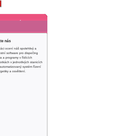
ů
Produkty
Lidé
akt
Reference
sník
Ke stažení
te nás
áci ocení náš spolehlivý a
stní software pro dispečing
a a programy v řídících
otkách v jednotlivých stanicích
automatizovaný systém řízení
getiky a osvětlení.