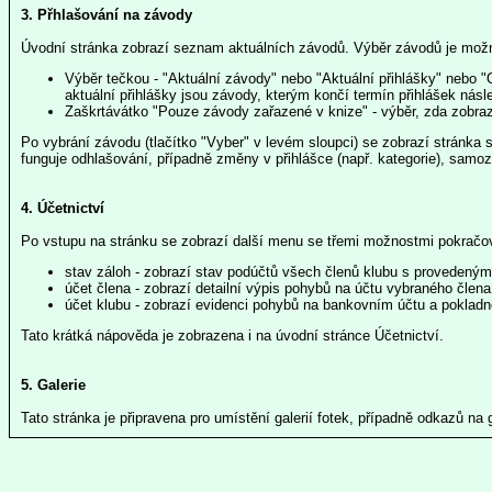
3. Přhlašování na závody
Úvodní stránka zobrazí seznam aktuálních závodů. Výběr závodů je možn
Výběr tečkou - "Aktuální závody" nebo "Aktuální přihlášky" nebo "
aktuální přihlášky jsou závody, kterým končí termín přihlášek ná
Zaškrtávátko "Pouze závody zařazené v knize" - výběr, zda zobraz
Po vybrání závodu (tlačítko "Vyber" v levém sloupci) se zobrazí stránka 
funguje odhlašování, případně změny v přihlášce (např. kategorie), samo
4. Účetnictví
Po vstupu na stránku se zobrazí další menu se třemi možnostmi pokračo
stav záloh - zobrazí stav podúčtů všech členů klubu s provedenými
účet člena - zobrazí detailní výpis pohybů na účtu vybraného člena
účet klubu - zobrazí evidenci pohybů na bankovním účtu a pokladn
Tato krátká nápověda je zobrazena i na úvodní stránce Účetnictví.
5. Galerie
Tato stránka je připravena pro umístění galerií fotek, případně odkazů na 