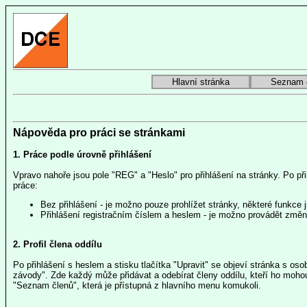
Hlavní stránka
Seznam 
Nápověda pro práci se stránkami
1. Práce podle úrovně přihlášení
Vpravo nahoře jsou pole "REG" a "Heslo" pro přihlášení na stránky. Po přih
práce:
Bez přihlášení - je možno pouze prohlížet stránky, některé funkce 
Přihlášení registračním číslem a heslem - je možno provádět změn
2. Profil člena oddílu
Po přihlášení s heslem a stisku tlačítka "Upravit" se objeví stránka s os
závody". Zde každý může přidávat a odebírat členy oddílu, kteří ho mohou
"Seznam členů", která je přístupná z hlavního menu komukoli.