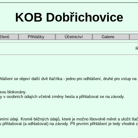
KOB Dobřichovice
členů
Přihlášky
Účetnictví
Galerie
R
lášení se objeví další dvě tlačítka - jedno pro odhlášení, druhé pro vstup na
jsou blokovány.
y v osobních údajích včetně změny hesla a přihlašovat se na závody.
obními údaji. Kromě běžných údajů, které je možno libovolně měnit a uložit t
 přihlašovat (a odhlašovat) na závody. Při prvním přihlášení je tedy vhodné 