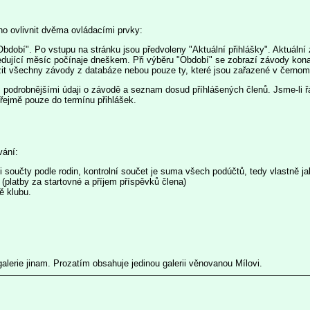
o ovlivnit dvěma ovládacími prvky:
Období". Po vstupu na stránku jsou předvoleny "Aktuální přihlášky". Aktuální
sledující měsíc počínaje dneškem. Při výběru "Období" se zobrazí závody ko
it všechny závody z databáze nebou pouze ty, které jsou zařazené v černomo
s podrobnějšími údaji o závodě a seznam dosud příhlášených členů. Jsme-li řá
zřejmě pouze do termínu přihlášek.
vání:
 součty podle rodin, kontrolní součet je suma všech podúčtů, tedy vlastně ja
 (platby za startovné a příjem příspěvků člena)
ě klubu.
galerie jinam. Prozatím obsahuje jedinou galerii věnovanou Mílovi.