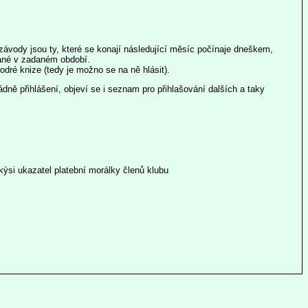
 závody jsou ty, které se konají následující měsíc počínaje dneškem,
nané v zadaném období.
dré knize (tedy je možno se na ně hlásit).
dně přihlášení, objeví se i seznam pro přihlašování dalších a taky
kýsi ukazatel platební morálky členů klubu