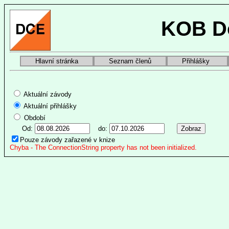
KOB Do
Hlavní stránka
Seznam členů
Přihlášky
Aktuální závody
Aktuální přihlášky
Období
Od:
do:
Pouze závody zařazené v knize
Chyba - The ConnectionString property has not been initialized.